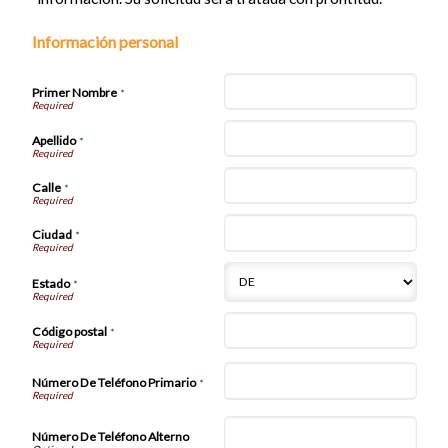
Información personal
Primer Nombre
*
Apellido
*
Calle
*
Ciudad
*
Estado
*
Código postal
*
Número De Teléfono Primario
*
Número De Teléfono Alterno